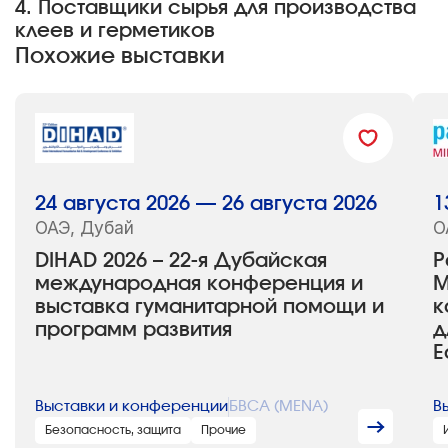
4. Поставщики сырья для производства
клеев и герметиков
Похожие выставки
24 августа 2026 — 26 августа 2026
1
ОАЭ, Дубай
О
DIHAD 2026 – 22-я Дубайская
P
международная конференция и
М
выставка гуманитарной помощи и
к
программ развития
д
E
Выставки и конференции
БВСА (MENA)
В
Безопасность, защита
Прочие