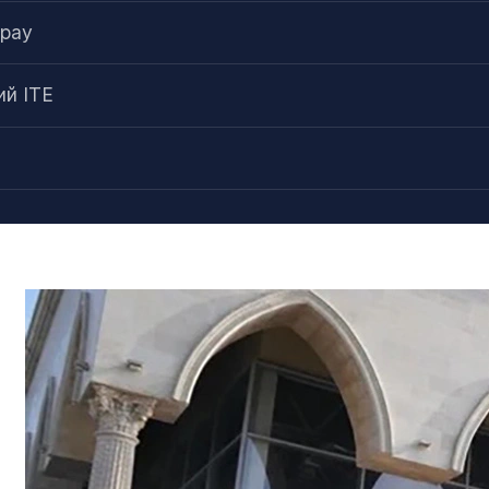
ырау
ий ITE