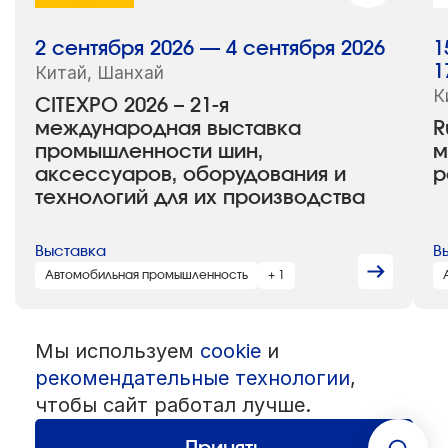
2 сентября 2026 — 4 сентября 2026
1
Китай, Шанхай
1
К
CITEXPO 2026 – 21-я
международная выставка
R
промышленности шин,
м
аксессуаров, оборудования и
р
технологий для их производства
Выставка
В
Автомобильная промышленность
+ 1
Мы используем
cookie
и
© 1992 — 2026 ООО «НЕГУС ЭКСПО Интернэшнл»
рекомендательные технологии
,
Все права защищены. Использование материалов возможно только
со ссылкой на источник.
чтобы сайт работал лучше.
Политика конфиденциальности
Пользовательское соглашение
Разработка — студия
«Сибирикс»