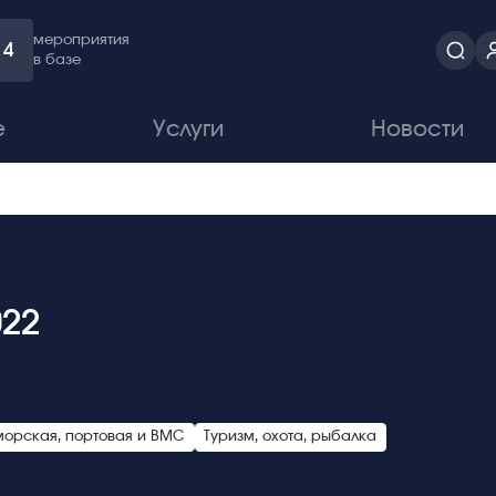
мероприятия
4
в базе
е
Услуги
Новости
022
морская, портовая и ВМС
Туризм, охота, рыбалка