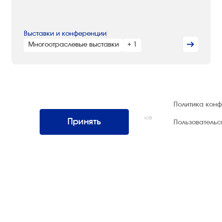
Выставки и конференции
Многоотраслевые выставки
+ 1
© 1992 — 2026 ООО «НЕГУС ЭКСПО
Политика кон
Интернэшнл»
Все права защищены. Использование материалов
Принять
Пользователь
возможно только со ссылкой на источник.