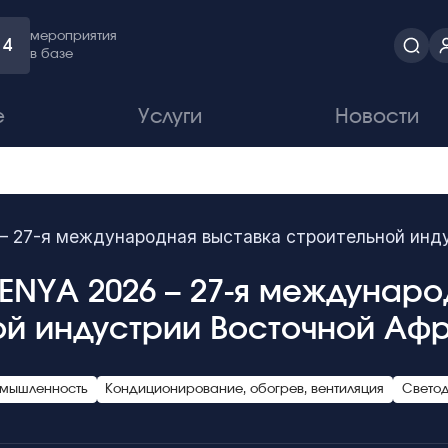
мероприятия
4
в базе
е
Услуги
Новости
 27-я международная выставка строительной инд
ENYA 2026 – 27-я междунар
ой индустрии Восточной Аф
омышленность
Кондиционирование, обогрев, вентиляция
Светод