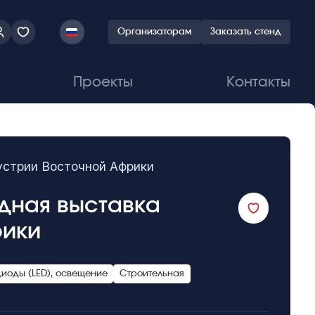
Организаторам
Заказать стенд
Проекты
Контакты
устрии Восточной Африки
одная выставка
рики
иоды (LED), освещение
Строительная