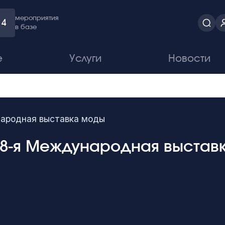
мероприятия
4
в базе
е
Услуги
Новости
народная выставка моды
 38-я Международная выстав