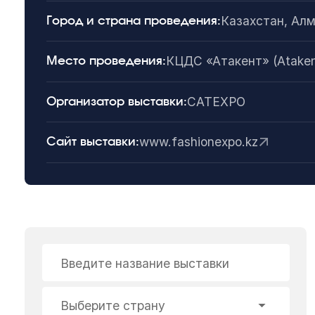
Казахстан, Ал
Город и страна проведения:
КЦДС «Атакент» (Ataken
Место проведения:
CATEXPO
Организатор выставки:
www.fashionexpo.kz
Сайт выставки:
Введите название выставки
Выберите страну