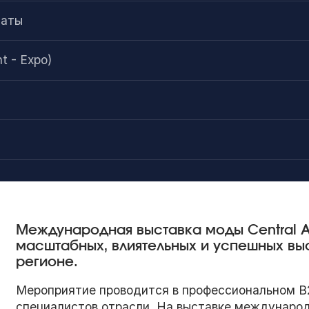
маты
t - Expo)
Международная выставка моды Central As
масштабных, влиятельных и успешных вы
регионе.
Мероприятие проводится в профессиональном B
специалистов отрасли. На выставке междунаро