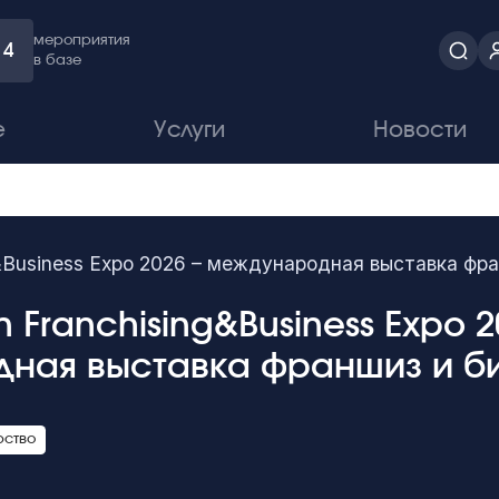
мероприятия
4
в базе
е
Услуги
Новости
ng&Business Expo 2026 – международная выставка фр
n Franchising&Business Expo 2
ная выставка франшиз и б
рство