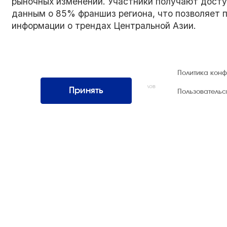
рыночных изменений. Участники получают досту
данным о 85% франшиз региона, что позволяет 
информации о трендах Центральной Азии.
© 1992 — 2026 ООО «НЕГУС ЭКСПО
Политика кон
Интернэшнл»
Все права защищены. Использование материалов
Принять
Пользователь
возможно только со ссылкой на источник.