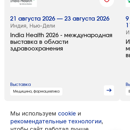
21 августа 2026 — 23 августа 2026
9
Индия, Нью-Дели
1
И
India Health 2026 - международная
выставка в области
И
здравоохранения
м
в
Выставка
В
Медицина, фармацевтика
Мы используем
cookie
и
© 1992 — 2026 ООО «НЕГУС ЭКСПО Интернэшнл»
Все права защищены. Использование материалов возможно только
рекомендательные технологии
,
со ссылкой на источник.
чтобы сайт работал лучше.
Политика конфиденциальности