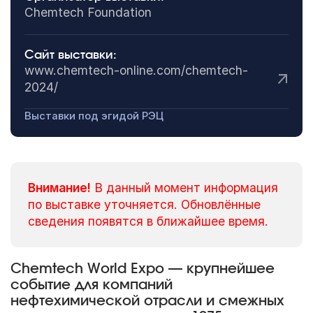
Chemtech Foundation
Сайт выставки:
www.chemtech-online.com/chemtech-
2024/
Выставки под эгидой РЭЦ
Внимание!
В данный момент информация
по выставке уточняется. Обновлённые
сведения появятся в ближайшее время.
Chemtech World Expo — крупнейшее
событие для компаний
нефтехимической отрасли и смежных