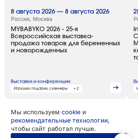
8 августа 2026 — 8 августа 2026
2
Россия, Москва
Р
MYBABYKO 2026 - 25-я
I
Всероссийская выставка-
C
продажа товаров для беременных
М
и новорожденных
к
т
Выставки и конференции
В
Игрушки, подарки, сувениры
+ 2
Мы используем
cookie
и
© 1992 — 2026 ООО «НЕГУС ЭКСПО Интернэшнл»
Все права защищены. Использование материалов возможно только
рекомендательные технологии
,
со ссылкой на источник.
чтобы сайт работал лучше.
Политика конфиденциальности
Пользовательское соглашение