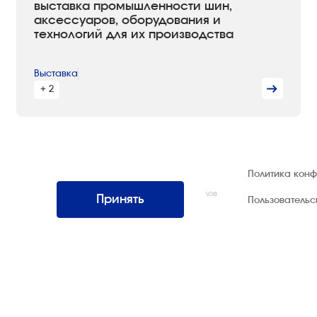
выставка промышленности шин,
аксессуаров, оборудования и
технологий для их производства
Выставка
+ 2
© 1992 — 2026 ООО «НЕГУС ЭКСПО
Политика кон
Интернэшнл»
Все права защищены. Использование материалов
Принять
Пользователь
возможно только со ссылкой на источник.