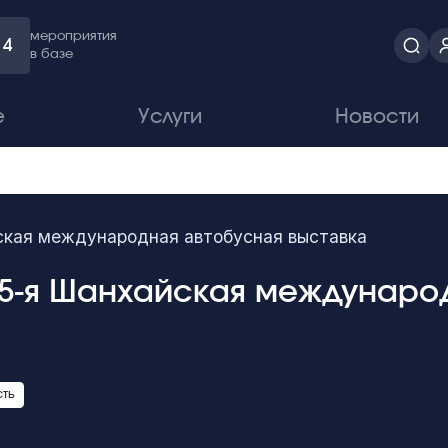
мероприятия
4
в базе
е
Услуги
Новости
йская международная автобусная выставка
 15-я Шанхайская междунар
ть