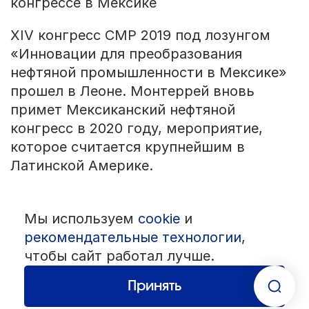
конгрессе в Мексике
XIV конгресс CMP 2019 под лозунгом
«Инновации для преобразования
нефтяной промышленности в Мексике»
прошел в Леоне. Монтеррей вновь
примет Мексиканский нефтяной
конгресс в 2020 году, мероприятие,
которое считается крупнейшим в
Латинской Америке.
Мы используем
cookie
и
© 1992 — 2026 ООО «НЕГУС ЭКСПО Интернэшнл»
Все права защищены. Использование материалов возможно только
рекомендательные технологии
,
со ссылкой на источник.
чтобы сайт работал лучше.
Политика конфиденциальности
Пользовательское соглашение
Разработка — студия
«Сибирикс»
Принять