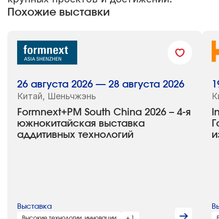
Похожие выставки
26 августа 2026 — 28 августа 2026
1
Китай, Шеньчжэнь
К
Formnext+PM South China 2026 – 4-я
I
южнокитайская выставка
Г
аддитивных технологий
и
Выставка
В
Высокие технологии, инновации
+ 1