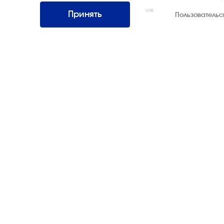
Интернэшнл»
Все права защищены. Использование материалов
Принять
Пользователь
возможно только со ссылкой на источник.