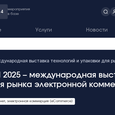
мероприятия
4
в базе
е
Услуги
Новости
дународная выставка технологий и упаковки для р
 2025 – международная выс
ля рынка электронной комм
нет, электронная коммерция (eCommerce)