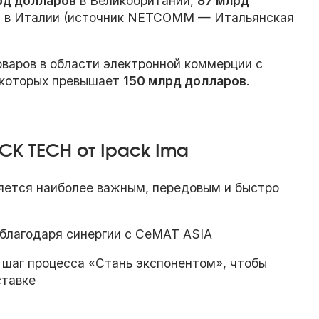
рд долларов
в Великобритании,
87 млрд
в
в Италии (источник NETCOMM — Итальянская
оваров в области электронной коммерции с
 которых превышает
150 млрд долларов
.
CK TECH от Ipack Ima
яется наиболее важным, передовым и быстро
благодаря синергии с CeMAT ASIA
шаг процесса «Стань экспонентом», чтобы
ставке