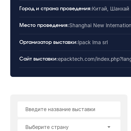
Китай, Шанхай
Город и страна проведения:
Shanghai New Internation
Место проведения:
Ipack Ima srl
Организатор выставки:
epacktech.com/index.php?la
Сайт выставки:
Введите название выставки
Выберите страну