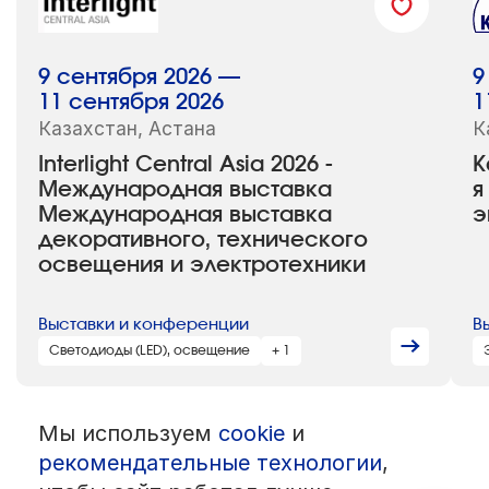
9 сентября 2026 —
9
11 сентября 2026
1
Казахстан, Астана
К
Interlight Central Asia 2026 -
K
Международная выставка
я
Международная выставка
э
декоративного, технического
освещения и электротехники
Выставки и конференции
В
Светодиоды (LED), освещение
+ 1
Мы используем
cookie
и
© 1992 — 2026 ООО «НЕГУС ЭКСПО Интернэшнл»
Все права защищены. Использование материалов возможно только
рекомендательные технологии
,
со ссылкой на источник.
Политика конфиденциальности