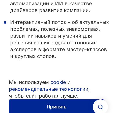
автоматизации и ИИ в качестве
драйверов развития компании.
Интерактивный поток – об актуальных
проблемах, полезных знакомствах,
развитии навыков и умений для
решения ваших задач от топовых
экспертов в формате мастер-классов
и круглых столов.
Мы используем
cookie
и
© 1992 — 2026 ООО «НЕГУС ЭКСПО Интернэшнл»
Все права защищены. Использование материалов возможно только
рекомендательные технологии
,
со ссылкой на источник.
чтобы сайт работал лучше.
Политика конфиденциальности
Пользовательское соглашение
Разработка — студия
«Сибирикс»
Принять