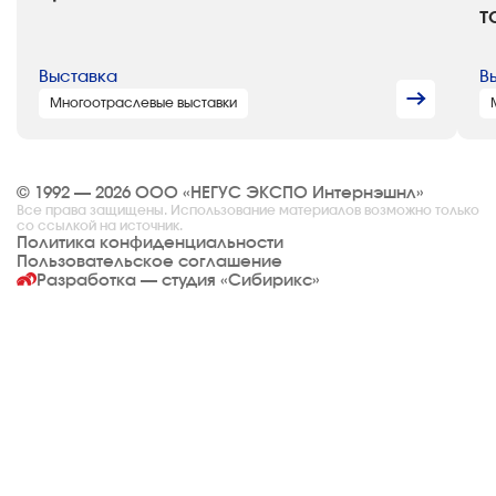
т
Выставка
В
Многоотраслевые выставки
© 1992 — 2026 ООО «НЕГУС ЭКСПО Интернэшнл»
Все права защищены. Использование материалов возможно только
со ссылкой на источник.
Политика конфиденциальности
Пользовательское соглашение
Разработка — студия
«Сибирикс»