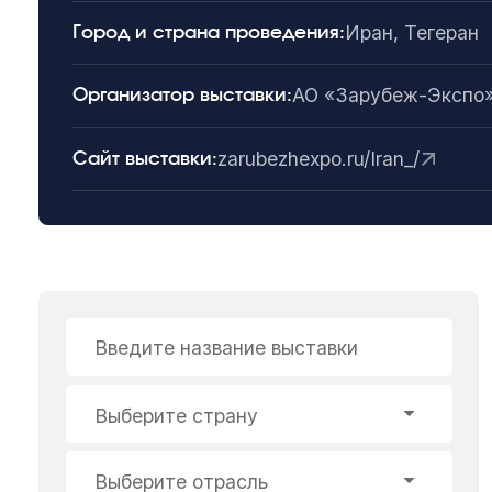
Иран, Тегеран
Город и страна проведения:
АО «Зарубеж-Экспо
Организатор выставки:
zarubezhexpo.ru/Iran_/
Сайт выставки:
Введите название выставки
Выберите страну
Выберите отрасль