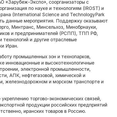
АО «Зарубеж-Экспо», соорганизаторы с
рганизация по науке и технологиям (IROST) и
на (International Science and TechnologyPark
одить данные мероприятия. Поддержку оказывают
рго, Минтранс, Минсельхоз, Минобрнауки,
иков и предпринимателей (РСПП), ТПП РФ,
и технологий и другие отраслевые
ки Иран.
аботу промышленных зон и технопарков,
кже инновационные и высокотехнологичные
строении, электронной промышленности,
и, АПК, нефтегазовой, химической и
м, железнодорожном и морском транспорте и
 укреплению торгово-экономических связей,
экспортной продукции российских предприятий
тственно, иранских товаров в Россию.