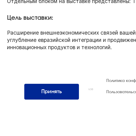
Отдельным блоком на выставке представлены: Т
Цель выставки:
Расширение внешнеэкономических связей вашей 
углубление евразийской интеграции и продвижен
инновационных продуктов и технологий.
© 1992 — 2026 ООО «НЕГУС ЭКСПО
Политика кон
Интернэшнл»
Все права защищены. Использование материалов
Принять
Пользователь
возможно только со ссылкой на источник.