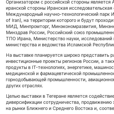
Организатором с российской стороны является 
иранской стороны Иранская исследовательская о
Международный научно-технологический парк Ира
of Iran), на территории которого и будут прох
МИД, Минпромторг, Минэкономразвития, Минэне
Минздрав России, Российский союз промышленн
ТПО Ирана, Министерство науки, исследований 
министерства и ведомства Исламской Республи
На выставке планируется широко представить р
инвестиционные проекты регионов России, а та
продукты в IT-технологиях, энергетике, машино
медицинской и фармацевтической промышленност
горнодобывающей промышленности, авиационно
других отраслях.
Целью выставки в Тегеране является содействие
диверсификации сотрудничества, продвижению 
на рынки Ближнего и Среднего Востока и, соотве