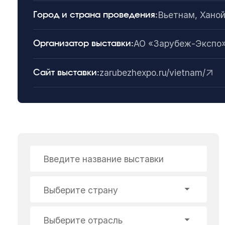
Вьетнам, Хано
Город и страна проведения:
АО «Зарубеж-Экспо
Организатор выставки:
zarubezhexpo.ru/vietnam/
Сайт выставки:
Введите название выставки
Выберите страну
Выберите отрасль