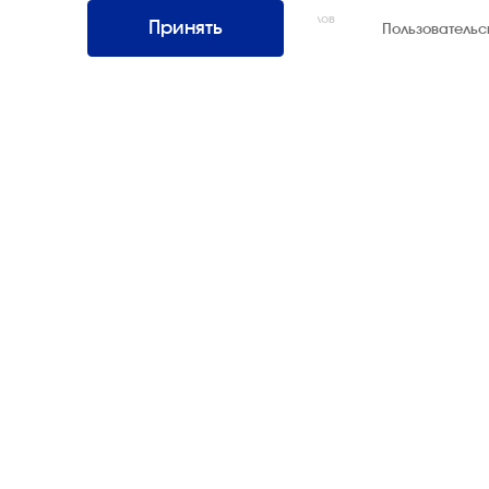
Интернэшнл»
Все права защищены. Использование материалов
Принять
Пользователь
возможно только со ссылкой на источник.