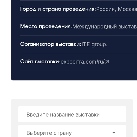
Россия, Москв
Город и страна проведения:
Международный выставо
Место проведения:
ITE group.
Организатор выставки:
expocifra.com/ru/
Сайт выставки:
Введите название выставки
Выберите страну