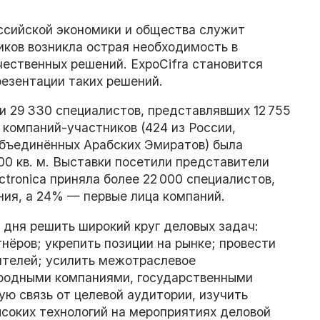
ссийской экономики и общества служит
иков возникла острая необходимость в
ественных решений. ExpoCifra становится
езентации таких решений.
кли 29 330 специалистов, представлявших 12 755
компаний-участников (424 из России,
 Объединённых Арабских Эмиратов) была
0 кв. м. Выставки посетили представители
ctronica приняла более 22 000 специалистов,
ия, а 24% — первые лица компаний.
и дня решить широкий круг деловых задач:
нёров; укрепить позиции на рынке; провести
дителей; усилить межотраслевое
родными компаниями, государственными
ю связь от целевой аудитории, изучить
ысоких технологий на мероприятиях деловой