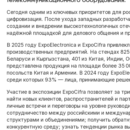
телекоммуникационного оборудования.
Сегодня одним из ключевых приоритетов для ро
цифровизация. После ухода западных разработч
создании и внедрении высокотехнологичных отеч
надёжной площадкой для делового общения и пр
В 2025 году ExpoElectronica и ExpoCifra привле
производственных предприятий. На стендах 825 
Беларуси и Кыргызстана, 401 из Китая, Индии,
представлена продукция на площади более 35 00
посольств Китая и Армении. В 2024 году ExpoEle
среди которых 93% — лица, принимающие решен
Участие в экспозиции ExpoCifra позволяет за тр
найти новых клиентов, распространителей и парт
личные встречи и переговоры на уровне руково
сотрудничество между российскими и междуна
структурами и объединениями; получить обратну
конкурентную среду; узнать тенденции рынка в