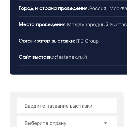
Россия, Москв
Город и страна проведения:
Международный выставо
Место проведения:
ITE Group
Организатор выставки:
fastenex.ru
Сайт выставки:
Введите название выставки
Выберите страну