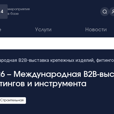
мероприятия
4
в базе
е
Услуги
Новости
ародная B2B-выставка крепежных изделий, фитинго
026 – Международная B2B-вы
тингов и инструмента
Строительная