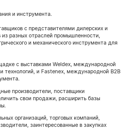
ния и инструмента.
тавщиков с представителями дилерских и
в из разных отраслей промышленности,
трического и механического инструмента для
ощадке с выставками Weldeх, международной
и технологий, и Fastenex, международной B2B
румента.
дные производители, поставщики
еличить свои продажи, расширить базы
ны.
ьных организаций, торговых компаний,
зводители, заинтересованные в закупках