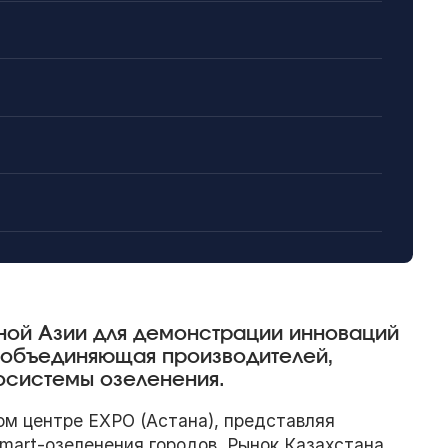
ьной Азии для демонстрации инноваций
, объединяющая производителей,
косистемы озеленения.
м центре EXPO (Астана), представляя
mart-озеленения городов. Рынок Казахстана