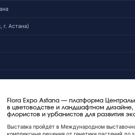
ана
 г. Астана)
Flora Expo Astana — платформа Централ
в цветоводстве и ландшафтном дизайне
флористов и урбанистов для развития э
Выставка пройдёт в Международном выставочно
комплексные решения от генетики растений до s