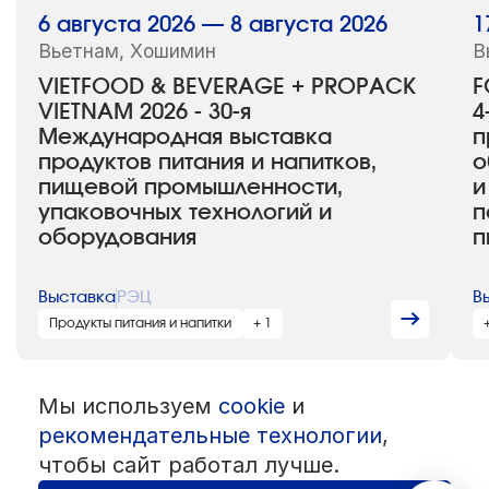
6 августа 2026 — 8 августа 2026
1
Вьетнам, Хошимин
В
VIETFOOD & BEVERAGE + PROPACK
F
VIETNAM 2026 - 30-я
4
Международная выставка
п
продуктов питания и напитков,
о
пищевой промышленности,
и
упаковочных технологий и
п
оборудования
п
Выставка
РЭЦ
В
Продукты питания и напитки
+ 1
Мы используем
cookie
и
© 1992 — 2026 ООО «НЕГУС ЭКСПО Интернэшнл»
Все права защищены. Использование материалов возможно только
рекомендательные технологии
,
со ссылкой на источник.
чтобы сайт работал лучше.
Политика конфиденциальности
Пользовательское соглашение