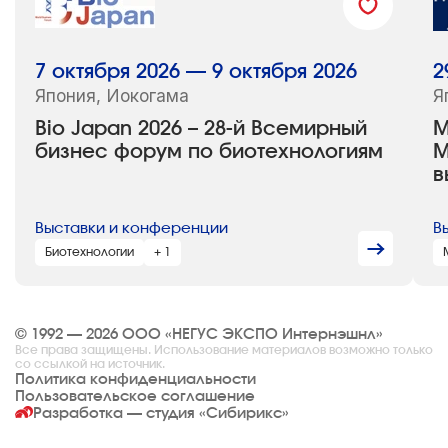
7 октября 2026 — 9 октября 2026
2
Япония, Иокогама
Я
Bio Japan 2026 – 28-й Всемирный
M
бизнес форум по биотехнологиям
М
в
Выставки и конференции
В
Биотехнологии
+ 1
© 1992 — 2026 ООО «НЕГУС ЭКСПО Интернэшнл»
Все права защищены. Использование материалов возможно только
со ссылкой на источник.
Политика конфиденциальности
Пользовательское соглашение
Разработка — студия
«Сибирикс»