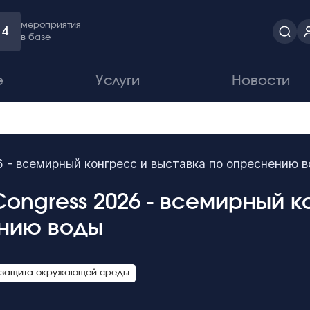
мероприятия
4
в базе
е
Услуги
Новости
6 - всемирный конгресс и выставка по опреснению 
Congress 2026 - всемирный 
нию воды
и защита окружающей среды