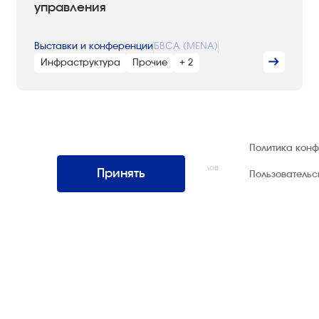
управления
Выставки и конференции
БВСА (MENA)
Инфраструктура
Прочие
+ 2
© 1992 — 2026 ООО «НЕГУС ЭКСПО
Политика кон
Интернэшнл»
Все права защищены. Использование материалов
Принять
Пользователь
возможно только со ссылкой на источник.