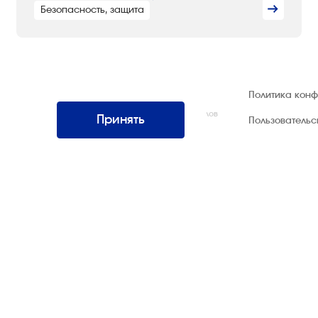
Безопасность, защита
© 1992 — 2026 ООО «НЕГУС ЭКСПО
Политика кон
Интернэшнл»
Все права защищены. Использование материалов
Принять
Пользователь
возможно только со ссылкой на источник.