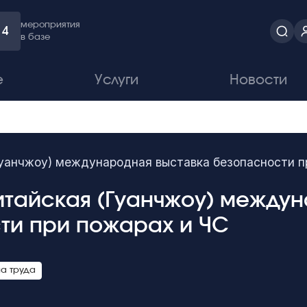
мероприятия
4
в базе
е
Услуги
Новости
Гуанчжоу) международная выставка безопасности п
 Китайская (Гуанчжоу) межд
ти при пожарах и ЧС
а труда