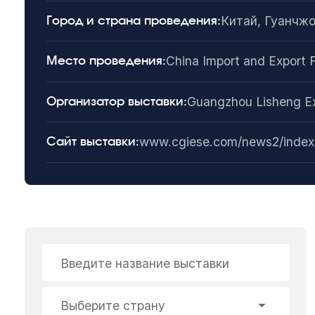
Китай, Гуанчж
Город и страна проведения:
China Import and Export 
Место проведения:
Guangzhou Lisheng Exh
Организатор выставки:
www.cgiese.com/news2/index
Сайт выставки:
Введите название выставки
Выберите страну