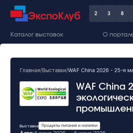
2
3
8
Каталог выставок
О портал
Главная
/
Выставки
/
WAF China 2026 - 25-я 
WAF China 2
экологическ
промышлен
Выставка
Продукты питания и напитки