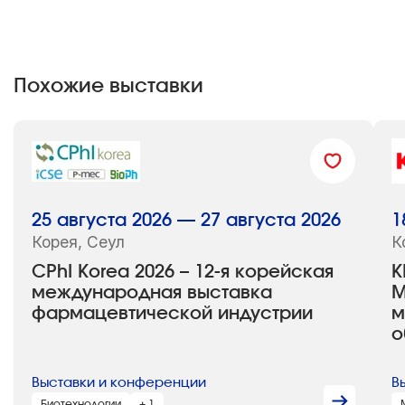
Похожие выставки
25 августа 2026 — 27 августа 2026
1
Корея, Сеул
К
CPhI Korea 2026 – 12-я корейская
K
международная выставка
М
фармацевтической индустрии
м
о
Выставки и конференции
В
Биотехнологии
+ 1