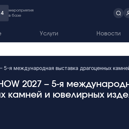
мероприятия
4
в базе
е
Услуги
Новости
 – 5-я международная выставка драгоценных камн
A SHOW 2027 – 5-я междунаро
х камней и ювелирных изд