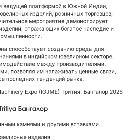
ется ведущей платформой в Южной Индии,
ювелирных изделий, розничных торговцев,
ючительное мероприятие демонстрирует
изделий, отражающих богатое наследие и
ромышленности.
; она способствует созданию среды для
знаниями в индийском ювелирном секторе.
аимодействие между производителями,
ми, позволяя им налаживать ценные связи,
се последних тенденций рынка.
Machinery Expo (IGJME) Трития, Бангалор 2026
Tritiya Бангалор
нными камнями и другими вставками
ювелирные изделия