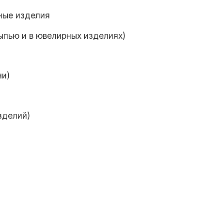
ные изделия
пью и в ювелирных изделиях)
ни)
зделий)