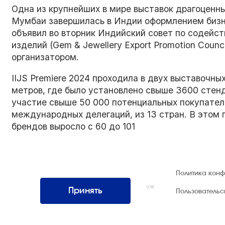
Одна из крупнейших в мире выставок драгоценны
Мумбаи завершилась в Индии оформлением бизне
объявил во вторник Индийский совет по содейс
изделий (Gem & Jewellery Export Promotion Counc
организатором.
IIJS Premiere 2024 проходила в двух выставочны
метров, где было установлено свыше 3600 стенд
участие свыше 50 000 потенциальных покупател
международных делегаций, из 13 стран. В этом 
брендов выросло с 60 до 101
© 1992 — 2026 ООО «НЕГУС ЭКСПО
Политика кон
Интернэшнл»
Все права защищены. Использование материалов
Принять
Пользователь
возможно только со ссылкой на источник.