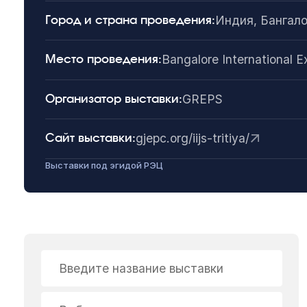
Индия, Бангал
Город и страна проведения:
Bangalore International E
Место проведения:
GREPS
Организатор выставки:
gjepc.org/iijs-tritiya/
Сайт выставки:
Выставки под эгидой РЭЦ
Введите название выставки