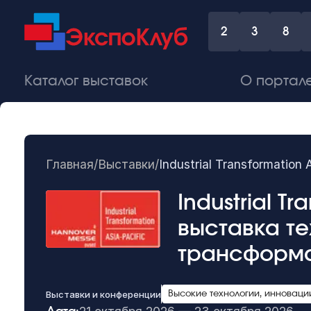
2
3
8
Каталог выставок
О портал
Главная
/
Выставки
/
Industrial Transformati
Industrial T
выставка т
трансформ
Выставки и конференции
Высокие технологии, инноваци