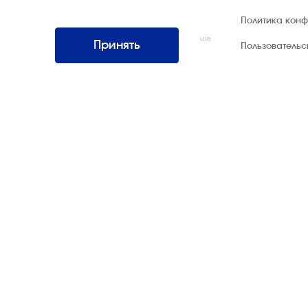
© 1992 — 2026 ООО «НЕГУС ЭКСПО
Политика кон
Интернэшнл»
Все права защищены. Использование материалов
Принять
Пользователь
возможно только со ссылкой на источник.