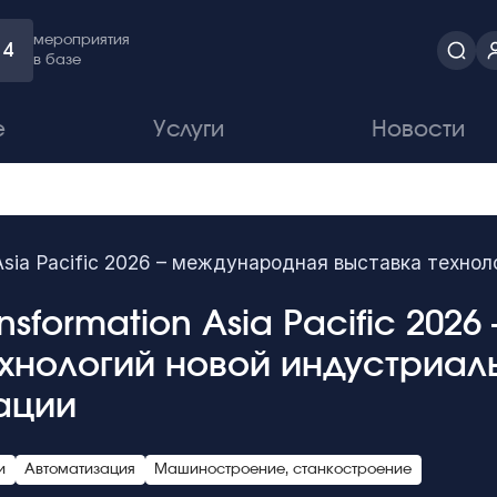
мероприятия
4
в базе
е
Услуги
Новости
on Asia Pacific 2026 – международная выставка техн
ransformation Asia Pacific 20
ехнологий новой индустриал
ации
и
Автоматизация
Машиностроение, станкостроение