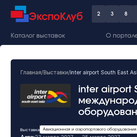
2
3
8
Каталог выставок
О портал
Главная
/
Выставки
/
inter airport South East
inter airport
международ
оборудова
Выставка
Авиационная и аэропортового оборудования