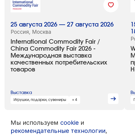
25 августа 2026 — 27 августа 2026
1
Россия, Москва
1
Р
International Commodity Fair /
China Commodity Fair 2026 -
W
Международная выставка
М
качественных потребительских
п
товаров
H
Выставка
В
Игрушки, подарки, сувениры
+ 4
Мы используем
cookie
и
© 1992 — 2026 ООО «НЕГУС ЭКСПО Интернэшнл»
рекомендательные технологии
,
Все права защищены. Использование материалов возможно только
со ссылкой на источник.