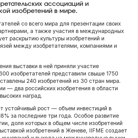
ретательских ассоциаций и
кой изобретений в мире.
ателей со всего мира для презентации своих
партнерами, а также участия в международных
ует раскрытию культуры изобретений и
вязей между изобретателями, компаниями и
ения выставки в ней приняли участие
1600 изобретателей представили свыше 1750
дставлены 240 изобретений из 30 стран мира.
и — два российских изобретения в области
высоких наград.
 устойчивый рост — объем инвестиций в
8% за последние три года. Особое развитие
гии, доля которых в общем числе изобретений
ставкой изобретений в Женеве, IIFME создает
 инноваций и выхода на международные рынки.