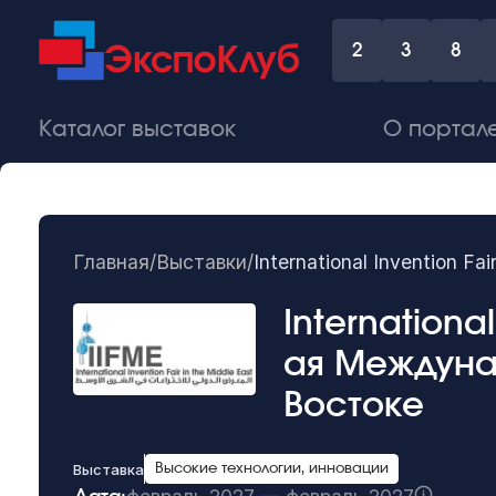
2
3
8
Каталог выставок
О портал
Главная
/
Выставки
/
International Invention 
International
ая Междуна
Востоке
Выставка
Высокие технологии, инновации