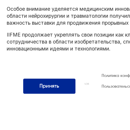
Особое внимание уделяется медицинским иннова
области нейрохирургии и травматологии получи
важность выставки для продвижения прорывных 
IIFME продолжает укреплять свои позиции как 
сотрудничества в области изобретательства, с
инновационными идеями и технологиями.
© 1992 — 2026 ООО «НЕГУС ЭКСПО
Политика кон
Интернэшнл»
Все права защищены. Использование материалов
Принять
Пользователь
возможно только со ссылкой на источник.