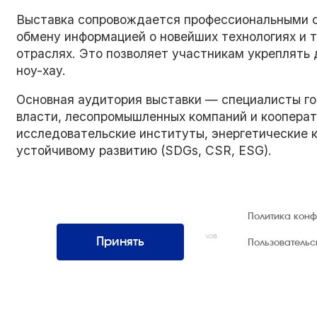
Выставка сопровождается профессиональными 
обмену информацией о новейших технологиях и 
отраслях. Это позволяет участникам укреплять 
ноу-хау.
Основная аудитория выставки — специалисты го
власти, лесопромышленных компаний и кооперати
исследовательские институты, энергетические 
устойчивому развитию (SDGs, CSR, ESG).
© 1992 — 2026 ООО «НЕГУС ЭКСПО
Политика кон
Интернэшнл»
Все права защищены. Использование материалов
Принять
Пользователь
возможно только со ссылкой на источник.