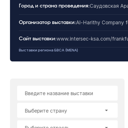
Саудовская Ар
Город и страна проведения:
Al-Harithy Company fo
Организатор выставки:
www.intersec-ksa.com/frankfurt
Сайт выставки:
Выставки региона БВСА (MENA)
Введите название выставки
Выберите страну
Выберите отрасль