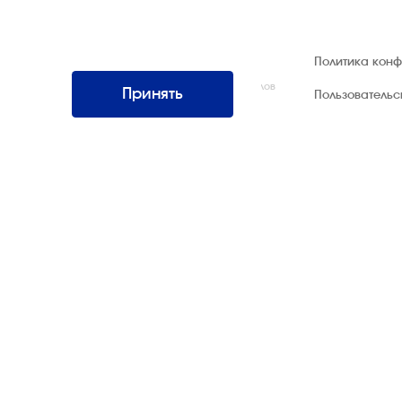
© 1992 — 2026 ООО «НЕГУС ЭКСПО
Политика кон
Интернэшнл»
Все права защищены. Использование материалов
Принять
Пользователь
возможно только со ссылкой на источник.