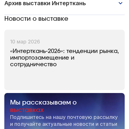
Архив выставки Интерткань
V Международная выставка тканей и
Новости о выставке
текстильных материалов
«ИНТЕРТКАНЬ-2018.Осень» на площади
более 5 400 кв. м. собрала более 200
10 мар 2026
брендов компаний-производителей и
«Интерткань-2026»: тенденции рынка,
поставщиков тканей. Выросло и
импортозамещение и
сотрудничество
количество посетителей выставки: за 4
дня работы экспозицию посетили более
8 000 специалистов. Выставку посетили
специалисты из Великобритании,
Франции, Германии, Китая, Италии,
Мы рассказываем о
Индии, стран ближнего и дальнего
выставках
зарубежья.
Подпишитесь на нашу почтовую рассылку
и получайте актуальные новости и статьи
Весной 2019 года в экспозиции выставки