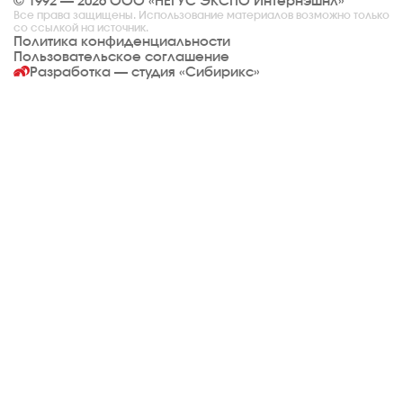
© 1992 — 2026 ООО «НЕГУС ЭКСПО Интернэшнл»
Все права защищены. Использование материалов возможно только
со ссылкой на источник.
Политика конфиденциальности
Пользовательское соглашение
Разработка — студия
«Сибирикс»