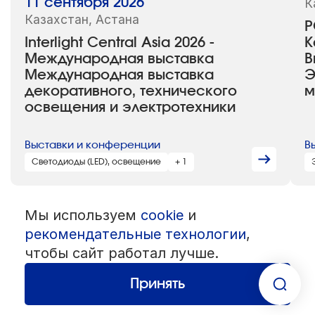
11 сентября 2026
К
Казахстан, Астана
P
Interlight Central Asia 2026 -
К
Международная выставка
В
Международная выставка
Э
декоративного, технического
м
освещения и электротехники
Выставки и конференции
В
Светодиоды (LED), освещение
+ 1
Мы используем
cookie
и
© 1992 — 2026 ООО «НЕГУС ЭКСПО Интернэшнл»
рекомендательные технологии
,
Все права защищены. Использование материалов возможно только
со ссылкой на источник.
чтобы сайт работал лучше.
Политика конфиденциальности
Пользовательское соглашение
Разработка — студия
«Сибирикс»
Принять