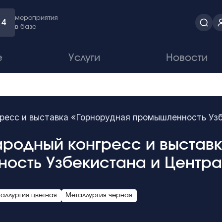
мероприятия
4
в базе
е
Услуги
Новости
ресс и выставка «Горнорудная промышленность Узб
ародный конгресс и выстав
ость Узбекистана и Центра
аллургия цветная
Металлургия черная