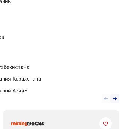
байны
ов
Узбекистана
ания Казахстана
ьной Азии»