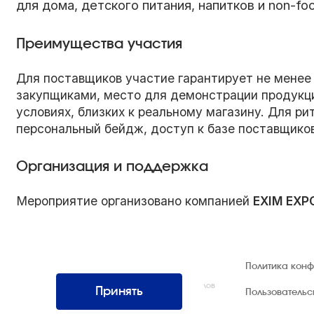
для дома, детского питания, напитков и non-fo
Преимущества участия
Для поставщиков участие гарантирует не менее
закупщиками, место для демонстрации продукци
условиях, близких к реальному магазину. Для р
персональный бейдж, доступ к базе поставщиков
Организация и поддержка
Мероприятие организовано компанией
EXIM EXP
© 1992 — 2026 ООО «НЕГУС ЭКСПО
Политика кон
Интернэшнл»
Все права защищены. Использование материалов
Принять
Пользователь
возможно только со ссылкой на источник.