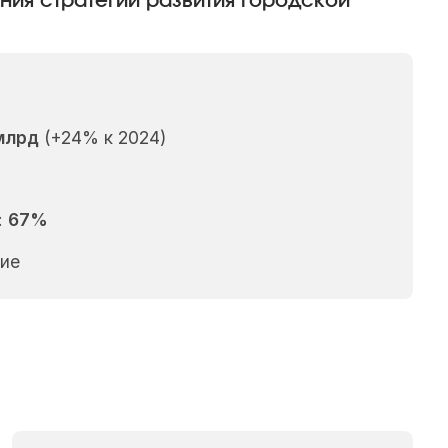
ния стратегий развития городской
млрд
(+24% к 2024)
:
67%
дие