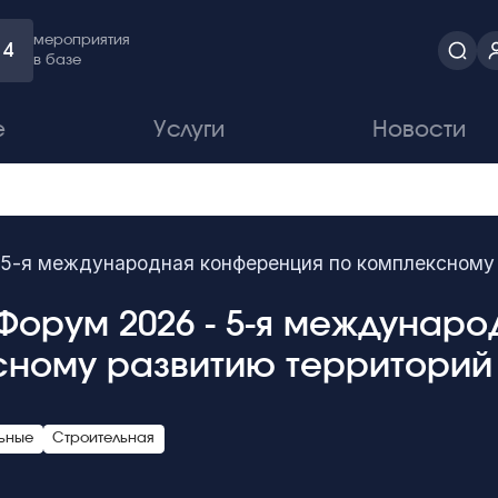
мероприятия
4
в базе
е
Услуги
Новости
5-я международная конференция по комплексному
орум 2026 - 5-я междунаро
сному развитию территори
ьные
Строительная