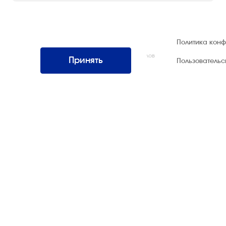
© 1992 — 2026 ООО «НЕГУС ЭКСПО
Политика кон
Интернэшнл»
Все права защищены. Использование материалов
Принять
Пользователь
возможно только со ссылкой на источник.