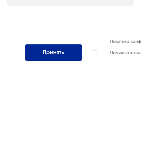
© 1992 — 2026 ООО «НЕГУС ЭКСПО
Политика кон
Интернэшнл»
Все права защищены. Использование материалов
Принять
Пользователь
возможно только со ссылкой на источник.