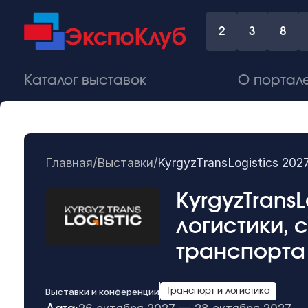
2
3
8
Каталог выставок
О портал
Главная
/
Выставки
/
KyrgyzTransLogistics 20
KyrgyzTrans
логистики,
транспорта
Выставки и конференции
Транспорт и логистика