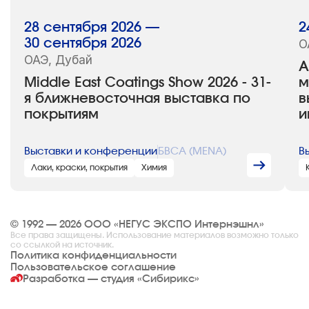
28 сентября 2026 —
2
30 сентября 2026
О
ОАЭ, Дубай
A
Middle East Coatings Show 2026 - 31-
м
я ближневосточная выставка по
в
покрытиям
и
Выставки и конференции
БВСА (MENA)
В
Лаки, краски, покрытия
Химия
© 1992 — 2026 ООО «НЕГУС ЭКСПО Интернэшнл»
Все права защищены. Использование материалов возможно только
со ссылкой на источник.
Политика конфиденциальности
Пользовательское соглашение
Разработка — студия
«Сибирикс»