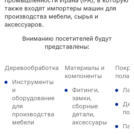
промышленности Ирана (IFA), в которую
также входят импортеры машин для
производства мебели, сырья и
аксессуаров.
Вниманию посетителей будут
представлены:
Деревообработка
Материалы и
Покры
компоненты
пола
Инструменты
и
Фитинги,
Лам
оборудование
замки,
Дер
для
сборные
пол
производства
детали,
мебели
аксессуары
Пар