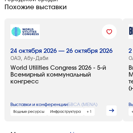
Похожие выставки
24 октября 2026 — 26 октября 2026
2
ОАЭ, Абу-Даби
О
World Utilities Congress 2026 - 5-й
B
Всемирный коммунальный
М
конгресс
т
(
Выставки и конференции
БВСА (MENA)
В
Водные ресурсы
Инфраструктура
+ 1