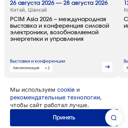
26 августа 2026 — 28 августа 2026
1
Китай, Шанхай
К
PCIM Asia 2026 – международная
C
выставка и конференция силовой
и
электроники, возобновляемой
энергетики и управления
Выставки и конференции
В
Автоматизация
+ 2
Мы используем
cookie
и
© 1992 — 2026 ООО «НЕГУС ЭКСПО Интернэшнл»
Все права защищены. Использование материалов возможно только
рекомендательные технологии
,
со ссылкой на источник.
чтобы сайт работал лучше.
Политика конфиденциальности
Пользовательское соглашение
Разработка — студия
«Сибирикс»
Принять