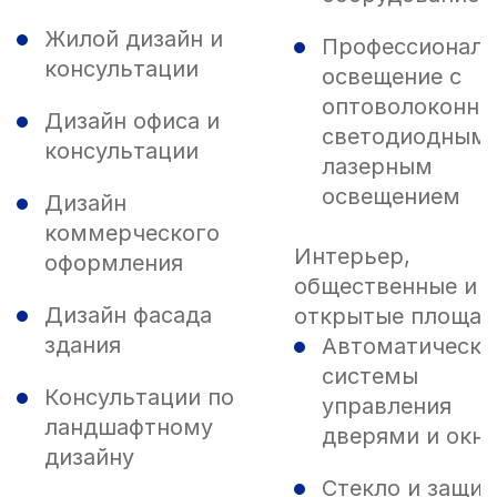
Жилой дизайн и
Профессиональ
консультации
освещение с
оптоволоконны
Дизайн офиса и
светодиодным 
консультации
лазерным
освещением
Дизайн
коммерческого
Интерьер,
оформления
общественные и
Дизайн фасада
открытые площад
здания
Автоматически
системы
Консультации по
управления
ландшафтному
дверями и окн
дизайну
Стекло и защит