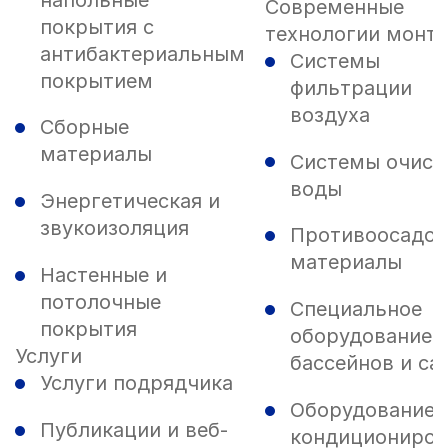
Современные
покрытия с
технологии монт
антибактериальным
Системы
покрытием
фильтрации
воздуха
Сборные
материалы
Системы очист
воды
Энергетическая и
звукоизоляция
Противоосадо
материалы
Настенные и
потолочные
Специальное
покрытия
оборудование 
Услуги
бассейнов и са
Услуги подрядчика
Оборудование 
Публикации и веб-
кондициониров