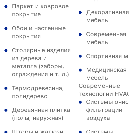
Паркет и ковровое
Декоративная
покрытие
мебель
Обои и настенные
Современная
покрытия
мебель
Столярные изделия
Спортивная ме
из дерева и
металла (заборы,
Медицинская
ограждения и т. д.)
мебель
Современные
Термодревесина,
технологии HVAC
полидерево
Системы очист
Деревянная плитка
фильтрации
(полы, наружная)
воздуха
Шторы и жалюзи
Системы