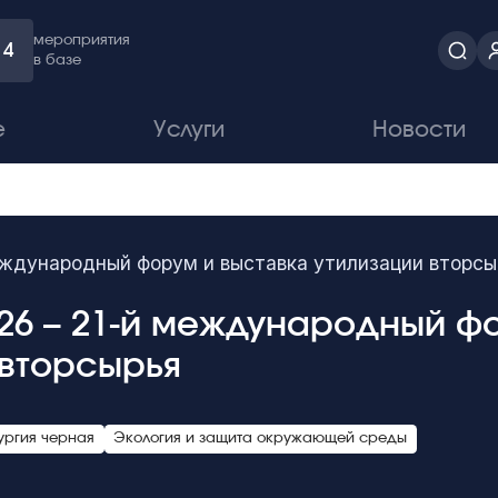
мероприятия
4
в базе
е
Услуги
Новости
еждународный форум и выставка утилизации вторсы
26 – 21-й международный ф
 вторсырья
ургия черная
Экология и защита окружающей среды