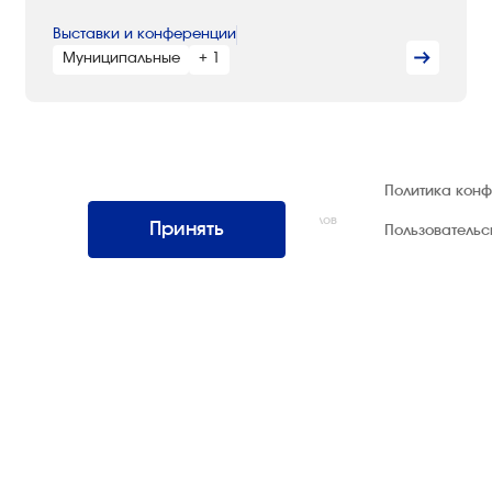
Выставки и конференции
Муниципальные
+ 1
© 1992 — 2026 ООО «НЕГУС ЭКСПО
Политика кон
Интернэшнл»
Все права защищены. Использование материалов
Принять
Пользователь
возможно только со ссылкой на источник.