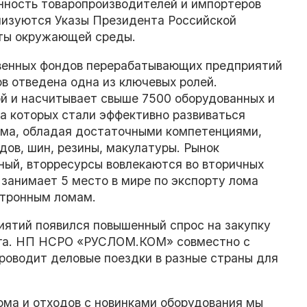
нность товаропроизводителей и импортеров
лизуются Указы Президента Российской
иты окружающей среды.
твенных фондов перерабатывающих предприятий
в отведена одна из ключевых ролей.
й и насчитывает свыше 7500 оборудованных и
а которых стали эффективно развиваться
ома, обладая достаточными компетенциями,
дов, шин, резины, макулатуры. Рынок
ный, вторресурсы вовлекаются во вторичных
 занимает 5 место в мире по экспорту лома
ктронным ломам.
иятий появился повышенный спрос на закупку
инга. НП НСРО «РУСЛОМ.КОМ» совместно с
роводит деловые поездки в разные страны для
ома и отходов с новинками оборудования мы