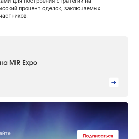
ками для построения стратегии на
ысокий процент сделок, заключаемых
частников.
на MIR-Expo
айте
Подписаться