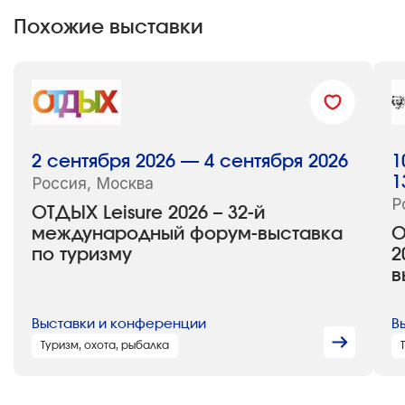
Похожие выставки
MITT 2018 (25-я юбилейная)
Участники: 1 799 компаний из 39 стран
и регионов
2 сентября 2026 — 4 сентября 2026
1
Площадь: более 40 000 кв. м (7
Россия, Москва
1
павильонов)
Р
ОТДЫХ Leisure 2026 – 32-й
Посетители: 22 777 человек из 80
международный форум-выставка
О
регионов России и 90 зарубежных
по туризму
2
стран
в
Выставки и конференции
В
Туризм, охота, рыбалка
MITT 2017
Участники: 1 972 компании из 187 стран