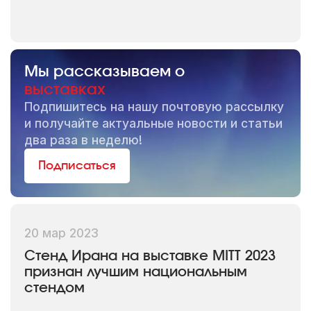
Посетители: 16 120 из 59 стран и 83
регионов России
Деловая программа: 25 конференц-
Мы рассказываем о
сессий, 3 748 слушателей
выставках
Подпишитесь на нашу почтовую рассылку
и получайте актуальные новости и статьи
два раза в неделю!
MITT 2023
Подписаться
Участники: более 700 экспонентов
Посетители: 14 830 (+60% к 2022
году)
20 мар 2023
География: 57 регионов России, 20
Стенд Ирана на выставке MITT 2023
признан лучшим национальным
стран мира
стендом