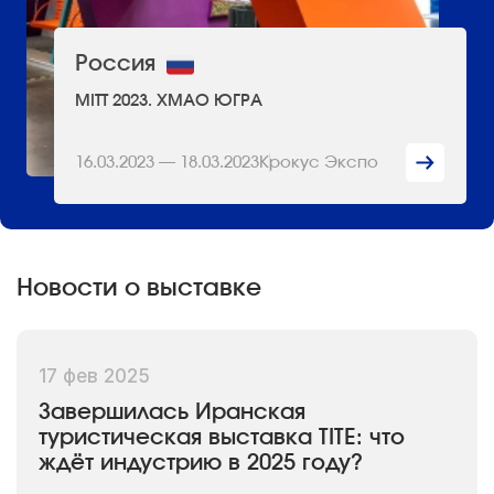
MITT 2025
Участники: более 1 000 компаний из 34
Россия
стран и 54 регионов России
MITT 2023. ХМАО ЮГРА
Посетители: около 16 500 человек
16.03.2023 — 18.03.2023
Крокус Экспо
Новые разделы: оздоровительный и
медицинский туризм, глэмпинг,
караванинг
Деловая программа: 31 мероприятие,
Новости о выставке
более 3 800 слушателей
17 фев 2025
MITT 2024
Завершилась Иранская
туристическая выставка TITE: что
Участники: 909 компаний из 30 стран
ждёт индустрию в 2025 году?
(56 новых экспонентов)